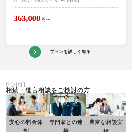
363,000
円〜
プランを詳しく知る
POINT
相続・遺言相談をご検討の方
安心の料金体
専門家との連
豊富な相談実
制
携
績