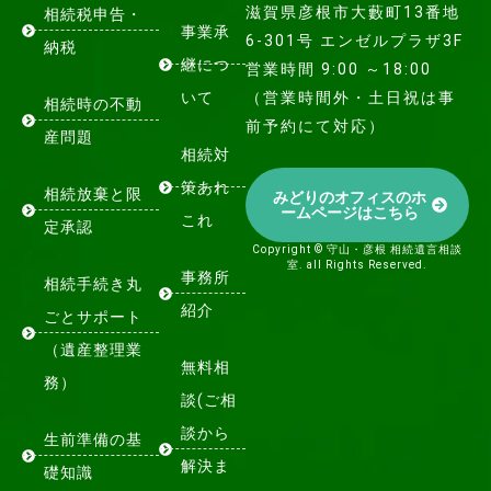
滋賀県彦根市大藪町13番地
相続税申告・
事業承
6-301号 エンゼルプラザ3F
納税
継につ
営業時間 9:00 ～18:00
いて
（営業時間外・土日祝は事
相続時の不動
前予約にて対応）
産問題
相続対
策あれ
相続放棄と限
みどりのオフィスのホ
ームページはこちら
これ
定承認
Copyright © 守山・彦根 相続遺言相談
室. all Rights Reserved.
事務所
相続手続き丸
紹介
ごとサポート
（遺産整理業
無料相
務）
談(ご相
談から
生前準備の基
解決ま
礎知識