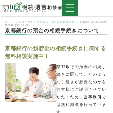
運営:司法書士法人 みどりのオフィス
ホーム
»
相続に関わる手続き
»
預貯金の名義変更
»
京都銀行の預金の相
続手続きについて
京都銀行の預金の相続手続きについて
京都銀行の預貯金の相続手続きに関する
無料相談実施中！
京都銀行の預金の相続手
続きに関して、どのよう
な手続きが必要なのかを
お客様にご説明させてい
ただくため、当事務所で
は無料相談を行っていま
す。