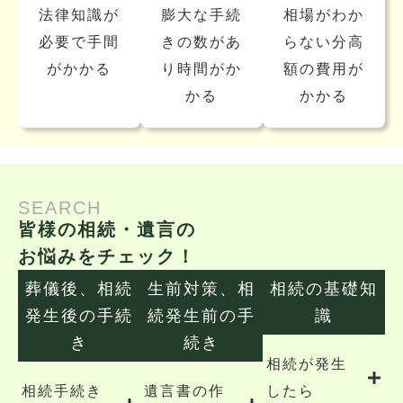
法律知識が
膨大な手続
相場がわか
必要で手間
きの数があ
らない分高
がかかる
り時間がか
額の費用が
かる
かかる
SEARCH
皆様の相続・遺言の
お悩みをチェック！
葬儀後、相続
生前対策、相
相続の基礎知
発生後の手続
続発生前の手
識
き
続き
相続が発生
相続手続き
遺言書の作
したら