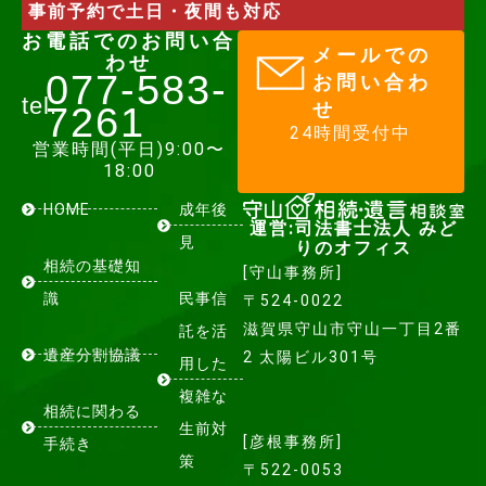
事前予約で土日・夜間も対応
お電話でのお問い合
メールでの
わせ
077-583-
お問い合わ
tel.
せ
7261​
24時間受付中
営業時間(平日)9:00〜
18:00
HOME
成年後
運営:司法書士法人 みど
見
りのオフィス
相続の基礎知
[守山事務所]
識
民事信
〒524-0022
滋賀県守山市守山一丁目2番
託を活
遺産分割協議
2 太陽ビル301号
用した
複雑な
相続に関わる
生前対
[彦根事務所]
手続き
策
〒522-0053