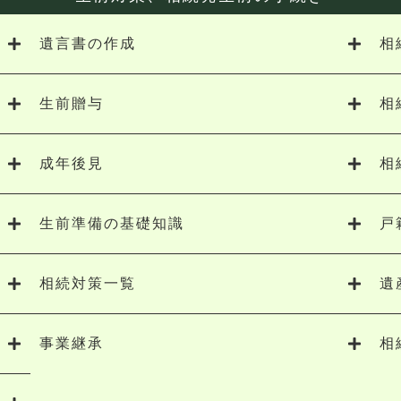
遺言書の作成
相
生前贈与
相
成年後見
相
生前準備の基礎知識
戸
相続対策一覧
遺
事業継承
相