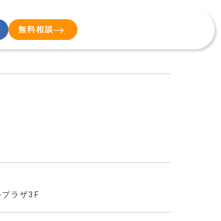
無料相談
号
ルプラザ3F