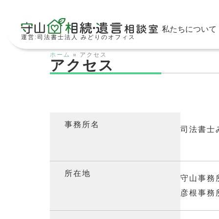
私たちについて
運営:司法書士法人 みどりのオフィス
ホーム
»
アクセス
アクセス
事務所名
司法書士
所在地
守山事務所
彦根事務所