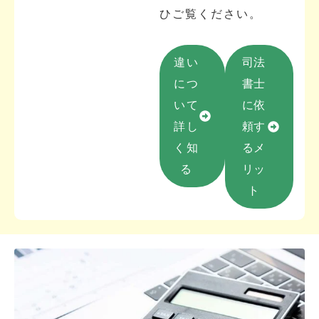
ひご覧ください。
違い
司法
につ
書士
いて
に依
詳し
頼す
く知
るメ
る
リッ
ト