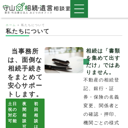
運営:司法書士法人 みどりのオフィス
ホーム
»
私たちについて
私たちについて
当事務所
相続は「書類
を集めて出す
は、面倒な
だけ」ではあ
相続手続き
りません。
をまとめて
不動産の相続登
安心サポー
記、銀行・証
トします。
券・保険の名義
土日
夜
初
変更、関係者と
祝の
間
回
の確認・押印、
対応
相
相
可能
談
談
機関ごとの様式
可
は