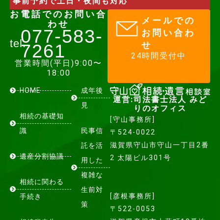
事前予約で土日・夜間も対応
お電話でのお問い合
メールでの
わせ
077-583-
お問い合わ
tel.
せ
7261​
24時間受付中
営業時間(平日)9:00〜
18:00
HOME
成年後
運営:司法書士法人 みど
見
りのオフィス
相続の基礎知
[守山事務所]
識
民事信
〒524-0022
滋賀県守山市守山一丁目2番
託を活
遺産分割協議
2 太陽ビル301号
用した
複雑な
相続に関わる
生前対
[彦根事務所]
手続き
策
〒522-0053