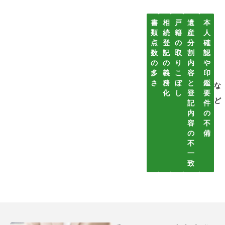
書
相
戸
遺
本
類
続
籍
産
人
点
登
の
分
確
数
記
取
割
認
の
の
り
内
や
多
義
こ
容
印
さ
務
ぼ
と
鑑
な
化
し
登
要
ど
記
件
内
の
容
不
の
備
不
一
致