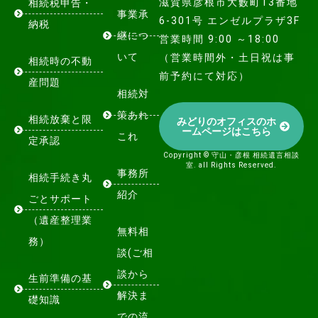
滋賀県彦根市大藪町13番地
相続税申告・
事業承
6-301号 エンゼルプラザ3F
納税
継につ
営業時間 9:00 ～18:00
いて
（営業時間外・土日祝は事
相続時の不動
前予約にて対応）
産問題
相続対
策あれ
相続放棄と限
みどりのオフィスのホ
ームページはこちら
これ
定承認
Copyright © 守山・彦根 相続遺言相談
室. all Rights Reserved.
事務所
相続手続き丸
紹介
ごとサポート
（遺産整理業
無料相
務）
談(ご相
談から
生前準備の基
解決ま
礎知識
での流