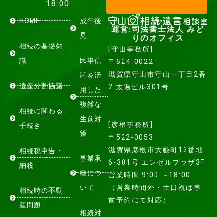
18:00
HOME
成年後
運営:司法書士法人 みど
見
りのオフィス
相続の基礎知
[守山事務所]
識
民事信
〒524-0022
滋賀県守山市守山一丁目2番
託を活
遺産分割協議
2 太陽ビル301号
用した
複雑な
相続に関わる
生前対
[彦根事務所]
手続き
策
〒522-0053
滋賀県彦根市大藪町13番地
相続税申告・
事業承
6-301号 エンゼルプラザ3F
納税
継につ
営業時間 9:00 ～18:00
いて
（営業時間外・土日祝は事
相続時の不動
前予約にて対応）
産問題
相続対