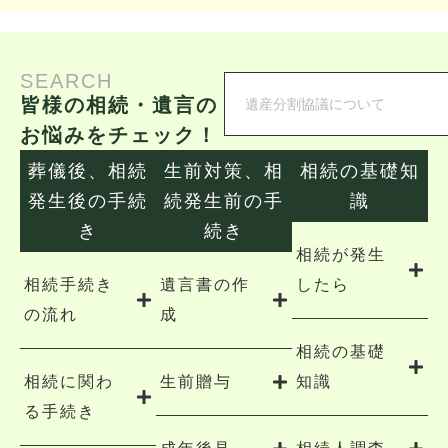
SEARCH
皆様の相続・遺言の
お悩みをチェック！
葬儀後、相続
生前対策、相
相続の基礎知
発生後の手続
続発生前の手
識
き
続き
相続が発生
相続手続き
遺言書の作
したら
の流れ
成
相続の基礎
相続に関わ
生前贈与
知識
る手続き