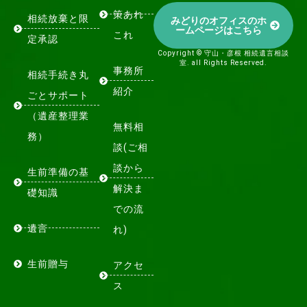
策あれ
相続放棄と限
みどりのオフィスのホ
ームページはこちら
これ
定承認
Copyright © 守山・彦根 相続遺言相談
室. all Rights Reserved.
事務所
相続手続き丸
紹介
ごとサポート
（遺産整理業
無料相
務）
談(ご相
談から
生前準備の基
解決ま
礎知識
での流
遺言
れ)
生前贈与
アクセ
ス