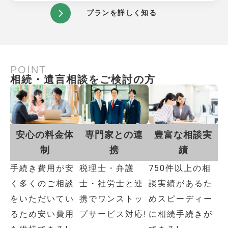
プランを詳しく知る
POINT
相続・遺言相談をご検討の方
安心の料金体
専門家との連
豊富な相談実
制
携
績
手続き費用が安
税理士・弁護
750件以上の相
く多くのご相談
士・社労士と連
談実績があるた
をいただいてい
携でワンストッ
めスピーディー
るため安い費用
プサービス対応!
に相続手続きが