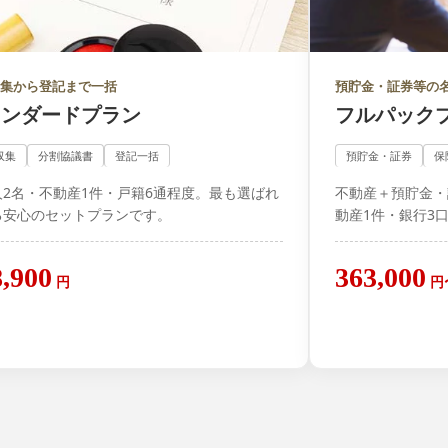
収集から登記まで一括
預貯金・証券等の
タンダードプラン
フルパック
収集
分割協議書
登記一括
預貯金・証券
保
人2名・不動産1件・戸籍6通程度。最も選ばれ
不動産＋預貯金・
る安心のセットプランです。
動産1件・銀行3口座
8,900
363,000
円
円