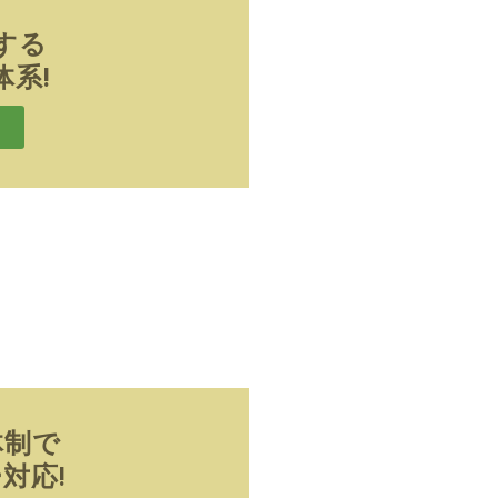
する
系!
体制で
対応!